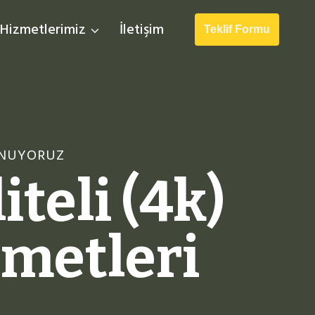
Hizmetlerimiz
İletişim
Teklif Formu
SUNUYORUZ
teli (4k)
metleri