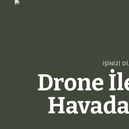
Skip
to
content
İŞINIZI 
Drone İl
Havada